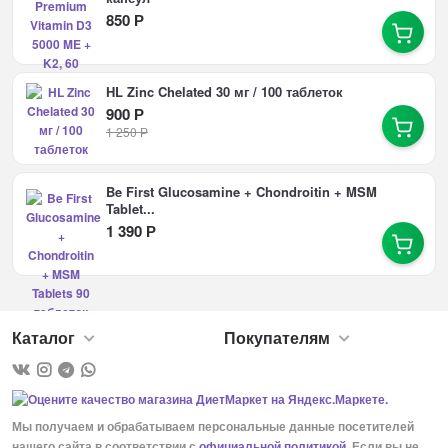
850
Р
HL Zinc Chelated 30 мг / 100 таблеток
900
Р
1 250
Р
Be First Glucosamine + Chondroitin + MSM
Tablet...
1 390
Р
Каталог
Покупателям
Мы получаем и обрабатываем персональные данные посетителей
нашего сайта в соответствии с
официальной политикой
. Если вы не