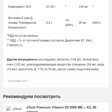
Кофермент Q10
21,05 г
*
100 мг
*
Витамин E (как Д-
16
Альфа-Токоферола
6,3 г
30 мг
250%
436%
Концентрат)
*РДД не устан овлена.
** РДД = % от суточной нормы (согласно Директиве ЕС (No.)
1169/2011).
Другие ингредиенты
(на порцию): желатин (104 мг), белый воск
пчел (102 мг), влагоудерживающие вещества (глицерин (34 мг), вода
(15 мг)), краситель (E 172) (0,76 мг), масло семян подсолнечника.
Коэнзим Q10
Рекомендуем посмотреть
aTech Premium Vitamin D3 5000 ME + K2, 60
капсул