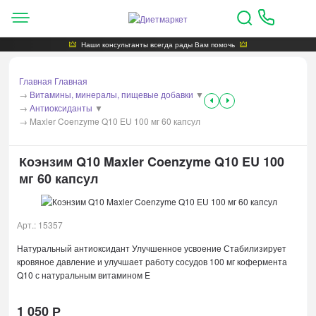
Наши консультанты всегда рады Вам помочь
Главная
Главная
→
Витамины, минералы, пищевые добавки
▼
→
Антиоксиданты
▼
→
Maxler Coenzyme Q10 EU 100 мг 60 капсул
Коэнзим Q10 Maxler Coenzyme Q10 EU 100
мг 60 капсул
Арт.:
15357
Натуральный антиоксидант Улучшенное усвоение Стабилизирует
кровяное давление и улучшает работу сосудов 100 мг кофермента
Q10 с натуральным витамином E
1 050
Р