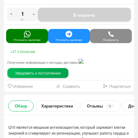
В корзину
шт.
Уточнить наличие
Уточнить наличие
Позвонить
+21
к бонусам
Получение информации о методах доставки
Уведомить о поступлении
Избранное
Сравнить
Поделиться
Обзор
Характеристики
Отзывы
Дост
0
Q10 является мощным антиоксидантом, который заряжает клетки
энергией и стимулирует их регенерацию, улучшает работу сердца и