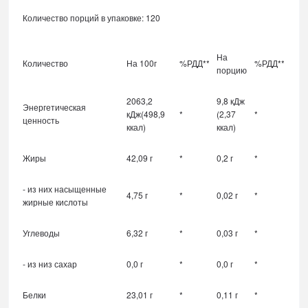
Количество порций в упаковке: 120
На
Количество
На 100г
%РДД**
%РДД**
порцию
2063,2
9,8 кДж
Энергетическая
кДж(498,9
*
(2,37
*
ценность
ккал)
ккал)
Жиры
42,09 г
*
0,2 г
*
- из них насыщенные
4,75 г
*
0,02 г
*
жирные кислоты
Углеводы
6,32 г
*
0,03 г
*
- из низ сахар
0,0 г
*
0,0 г
*
Белки
23,01 г
*
0,11 г
*