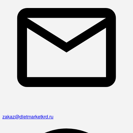
zakaz@dietmarketkrd.ru