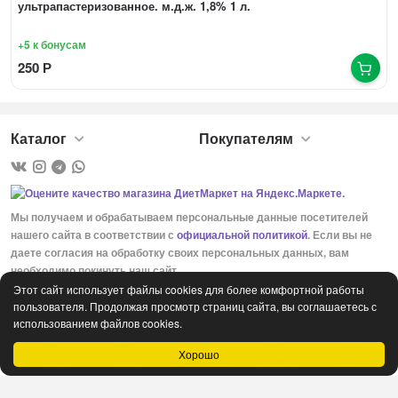
ультрапастеризованное. м.д.ж. 1,8% 1 л.
+5
к бонусам
250
Р
Каталог
Покупателям
Мы получаем и обрабатываем персональные данные посетителей
нашего сайта в соответствии с
официальной политикой
. Если вы не
даете согласия на обработку своих персональных данных, вам
необходимо покинуть наш сайт.
Этот сайт использует файлы cookies для более комфортной работы
пользователя. Продолжая просмотр страниц сайта, вы соглашаетесь с
использованием файлов cookies.
Хорошо
Главная
Каталог
Избранное
Профиль
0
Р