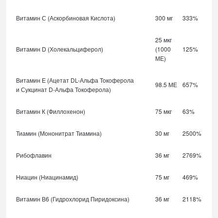
Витамин С (Аскорбиновая Кислота)
300 мг
333%
25 мкг
Витамин D (Холекальциферол)
(1000
125%
МЕ)
Витамин Е (Ацетат DL-Альфа Токоферола
98.5 МЕ
657%
и Сукцинат D-Альфа Токоферола)
Витамин К (Филлохенон)
75 мкг
63%
Тиамин (Мононитрат Тиамина)
30 мг
2500%
Рибофлавин
36 мг
2769%
Ниацин (Ниацинамид)
75 мг
469%
Витамин В6 (Гидрохлорид Пиридоксина)
36 мг
2118%