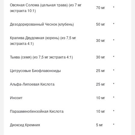
Овсяная Солома (цельная трава) (из 7 мг
70 мг
*
экстракта 10:1)
Дезодорированный Чеснок (клубень)
50 мг
*
Крапива Двудомная (корень) (из 7,5 мг
30 мг
*
экстракта 4:1)
Тыква (семя) (из 7,5 мг экстракта 4:1)
30 мг
*
Цитрусовые Биофлавоноиды
25 мг
*
Альфа-Липоевая Кислота
25 мг
*
Инозит
10 мг
*
Парааминобензойная Кислота
10 мг
*
Диоксид Кремния
5 мг
*