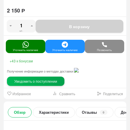
2 150
Р
В корзину
шт.
Уточнить наличие
Уточнить наличие
Позвонить
+43
к бонусам
Получение информации о методах доставки
Уведомить о поступлении
Избранное
Сравнить
Поделиться
Обзор
Характеристики
Отзывы
Дост
0