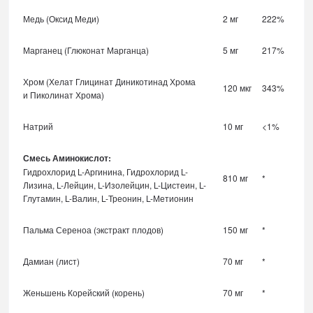
Медь (Оксид Меди)
2 мг
222%
Марганец (Глюконат Марганца)
5 мг
217%
Хром (Хелат Глицинат Диникотинад Хрома
120 мкг
343%
и Пиколинат Хрома)
Натрий
10 мг
<1%
Смесь Аминокислот:
Гидрохлорид L-Аргинина, Гидрохлорид L-
810 мг
*
Лизина, L-Лейцин, L-Изолейцин, L-Цистеин, L-
Глутамин, L-Валин, L-Треонин, L-Метионин
Пальма Сереноа (экстракт плодов)
150 мг
*
Дамиан (лист)
70 мг
*
Женьшень Корейский (корень)
70 мг
*