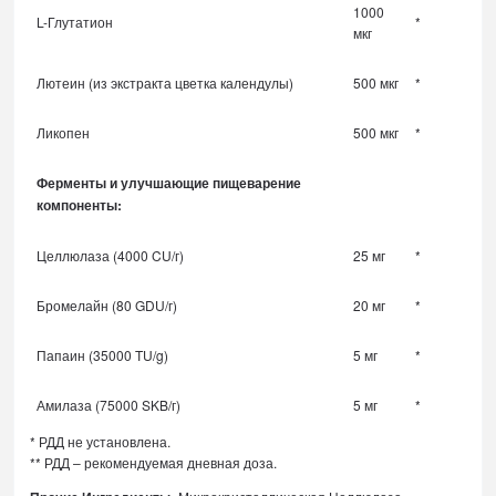
1000
L-Глутатион
*
мкг
Лютеин (из экстракта цветка календулы)
500 мкг
*
Ликопен
500 мкг
*
Ферменты и улучшающие пищеварение
компоненты:
Целлюлаза (4000 CU/г)
25 мг
*
Бромелайн (80 GDU/г)
20 мг
*
Папаин (35000 TU/g)
5 мг
*
Амилаза (75000 SKB/г)
5 мг
*
* РДД не установлена.
** РДД – рекомендуемая дневная доза.