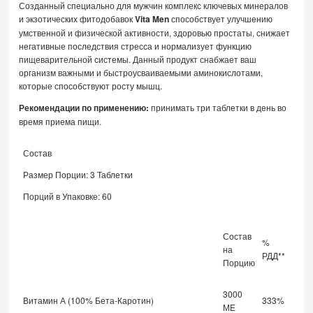
Созданный специально для мужчин комплекс ключевых минералов
и экзотических фитодобавок
Vita Men
способствует улучшению
умственной и физической активности, здоровью простаты, снижает
негативные последствия стресса и нормализует функцию
пищеварительной системы. Данный продукт снабжает ваш
организм важными и быстроусваиваемыми аминокислотами,
которые способствуют росту мышц.
Рекомендации по применению:
принимать три таблетки в день во
время приема пищи.
Состав
Размер Порции: 3 Таблетки
Порций в Упаковке: 60
Состав
%
на
РДД**
Порцию
3000
Витамин А (100% Бета-Каротин)
333%
МЕ