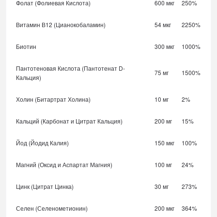
Фолат (Фолиевая Кислота)
600 мкг
250%
Витамин В12 (Цианокобаламин)
54 мкг
2250%
Биотин
300 мкг
1000%
Пантотеновая Кислота (Пантотенат D-
75 мг
1500%
Кальция)
Холин (Битартрат Холина)
10 мг
2%
Кальций (Карбонат и Цитрат Кальция)
200 мг
15%
Йод (Йодид Калия)
150 мкг
100%
Магний (Оксид и Аспартат Магния)
100 мг
24%
Цинк (Цитрат Цинка)
30 мг
273%
Селен (Селенометионин)
200 мкг
364%