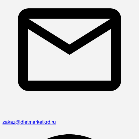
zakaz@dietmarketkrd.ru