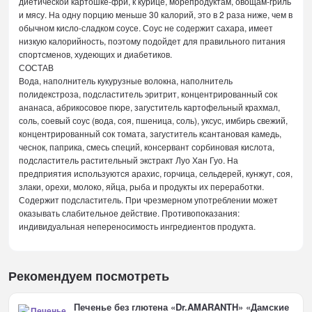
диетической картошке-фри, к курице, морепродуктам, овощам-гриль
и мясу. На одну порцию меньше 30 калорий, это в 2 раза ниже, чем в
обычном кисло-сладком соусе. Соус не содержит сахара, имеет
низкую калорийность, поэтому подойдет для правильного питания
спортсменов, худеющих и диабетиков.
СОСТАВ
Вода, наполнитель кукурузные волокна, наполнитель
полидекстроза, подсластитель эритрит, концентрированный сок
ананаса, абрикосовое пюре, загуститель картофельный крахмал,
соль, соевый соус (вода, соя, пшеница, соль), уксус, имбирь свежий,
концентрированный сок томата, загуститель ксантановая камедь,
чеснок, паприка, смесь специй, консервант сорбиновая кислота,
подсластитель растительный экстракт Луо Хан Гуо. На
предприятия используются арахис, горчица, сельдерей, кунжут, соя,
злаки, орехи, молоко, яйца, рыба и продукты их переработки.
Содержит подсластитель. При чрезмерном употреблении может
оказывать слабительное действие. Противопоказания:
индивидуальная непереносимость ингредиентов продукта.
Рекомендуем посмотреть
Печенье без глютена «Dr.AMARANTH» «Дамские