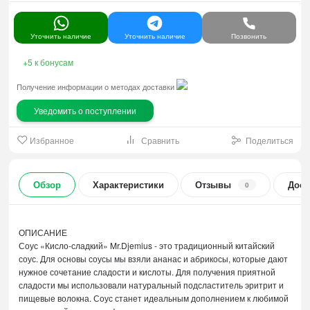
Уточнить наличие
Уточнить наличие
Позвонить
+5
к бонусам
Получение информации о методах доставки
Уведомить о поступлении
Избранное
Сравнить
Поделиться
Обзор
Характеристики
Отзывы
Дост
0
ОПИСАНИЕ
Соус «Кисло-сладкий» Mr.Djemius - это традиционный китайский
соус. Для основы соусы мы взяли ананас и абрикосы, которые дают
нужное сочетание сладости и кислоты. Для получения приятной
сладости мы использовали натуральный подсластитель эритрит и
пищевые волокна. Соус станет идеальным дополнением к любимой