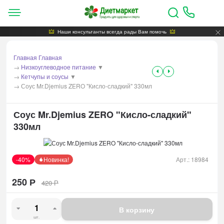
Наши консультанты всегда рады Вам помочь
Главная
Главная
→
Низкоуглеводное питание
▼
→
Кетчупы и соусы
▼
→
Соус Mr.Djemius ZERO "Кисло-сладкий" 330мл
Соус Mr.Djemius ZERO "Кисло-сладкий"
330мл
-40%
Новинка!
Арт.:
18984
250
Р
420
Р
В корзину
шт.