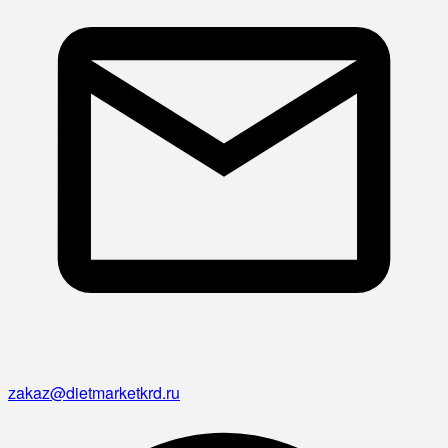
zakaz@dietmarketkrd.ru