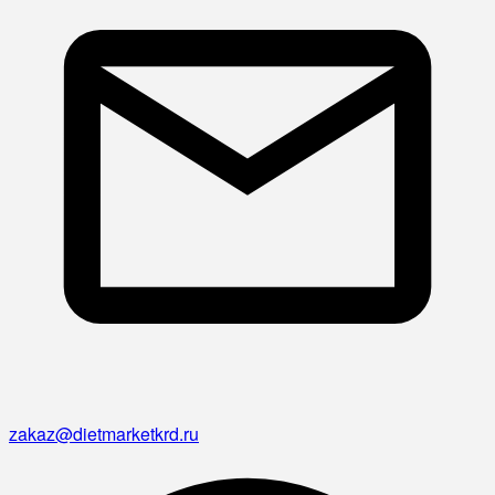
zakaz@dietmarketkrd.ru